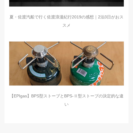
夏・佐渡汽船で行く佐渡浪漫紀行2019の感想｜2泊3日がおス
スメ
【EPIgas】BPS型ストーブとBPS-Ⅱ型ストーブの決定的な違
い