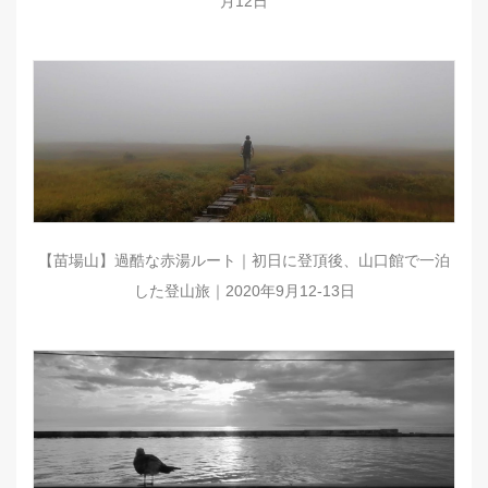
月12日
【苗場山】過酷な赤湯ルート｜初日に登頂後、山口館で一泊
した登山旅｜2020年9月12-13日