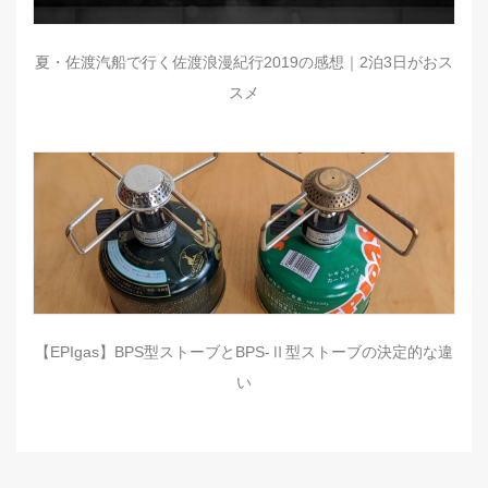
夏・佐渡汽船で行く佐渡浪漫紀行2019の感想｜2泊3日がおス
スメ
【EPIgas】BPS型ストーブとBPS-Ⅱ型ストーブの決定的な違
い