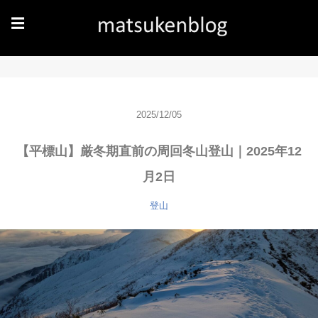
☰
2025/12/05
【平標山】厳冬期直前の周回冬山登山｜2025年12
月2日
登山