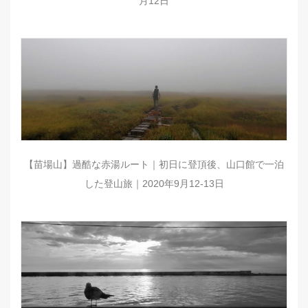
月12日
【苗場山】過酷な赤湯ルート｜初日に登頂後、山口館で一泊
した登山旅｜2020年9月12-13日