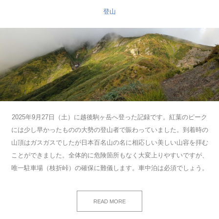
登山
2025年9月27日（土）に越後駒ヶ岳へ登った記録です。紅葉のピーク
には少し早かったものの大勢の登山者で賑わっていました。到着時の
山頂はガスガスでしたが日本百名山の名に相応しい美しい山容を拝む
ことができました。全体的に危険箇所もなく大変上りやすいですが、
唯一駐車場（枝折峠）の確保に難儀します。車中泊は必須でしょう。
READ MORE