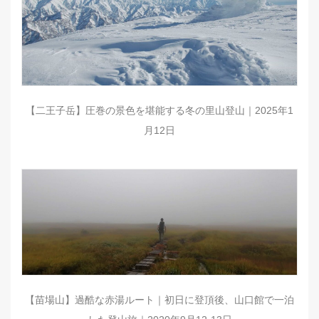
【二王子岳】圧巻の景色を堪能する冬の里山登山｜2025年1
月12日
【苗場山】過酷な赤湯ルート｜初日に登頂後、山口館で一泊