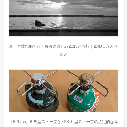
夏・佐渡汽船で行く佐渡浪漫紀行2019の感想｜2泊3日がおス
スメ
【EPIgas】BPS型ストーブとBPS-Ⅱ型ストーブの決定的な違