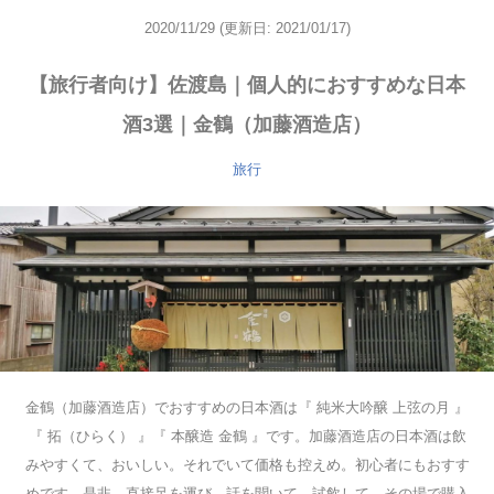
2020/11/29
(更新日: 2021/01/17)
【旅行者向け】佐渡島｜個人的におすすめな日本
酒3選｜金鶴（加藤酒造店）
旅行
金鶴（加藤酒造店）でおすすめの日本酒は『 純米大吟醸 上弦の月 』
『 拓（ひらく） 』『 本醸造 金鶴 』です。加藤酒造店の日本酒は飲
みやすくて、おいしい。それでいて価格も控えめ。初心者にもおすす
めです。是非、直接足を運び、話を聞いて、試飲して、その場で購入