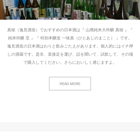
真稜（逸見酒造）でおすすめの日本酒は『 山廃純米大吟醸 真稜 』『
純米吟醸 至 』『 特別本醸造 一味真（ひとあじのまこと） 』です。
逸見酒造の日本酒はわりと飲みごたえがあります。個人的にはイチ押
しの酒蔵です。是非、直接足を運び、話を聞いて、試飲して、その場
で購入してください。さらにおいしく感じますよ。
READ MORE