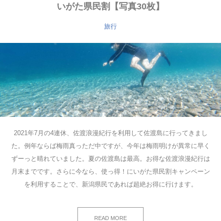
いがた県民割【写真30枚】
旅行
2021年7月の4連休、佐渡浪漫紀行を利用して佐渡島に行ってきまし
た。例年ならば梅雨真っただ中ですが、今年は梅雨明けが異常に早く
ずーっと晴れていました。夏の佐渡島は最高。お得な佐渡浪漫紀行は
月末までです。さらに今なら、使っ得！にいがた県民割キャンペーン
を利用することで、新潟県民であれば超絶お得に行けます。
READ MORE