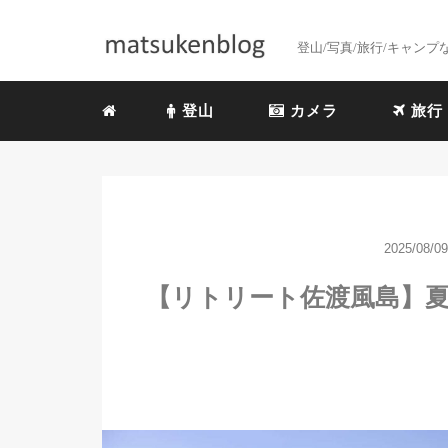
登山/写真/旅行/キャン
登山
カメラ
旅行
2025/08/09
【リトリート佐渡風島】