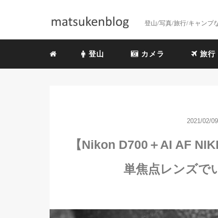
登山/写真/旅行/キャン
登山
カメラ
旅行
2021/02/09
【Nikon D700＋AI AF 
単焦点レンズで