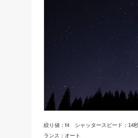
絞り値：f4 シャッタースピード：14秒
ランス：オート