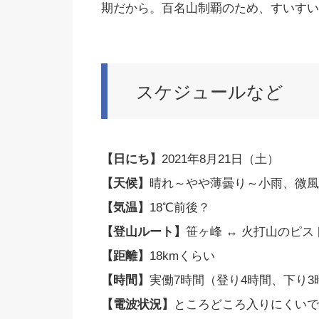
期だから。百名山制覇のため、すいすい
スケジュールなど
【日にち】
2021年8月21日（土）
【天候】
晴れ～やや薄曇り～小雨、微風
【気温】
18℃前後？
【登山ルート】
笹ヶ峰 ↔ 火打山のピス
【距離】
18kmくらい
【時間】
実働7時間（登り4時間、下り3
【電波状況】
ところどころ入りにくいで