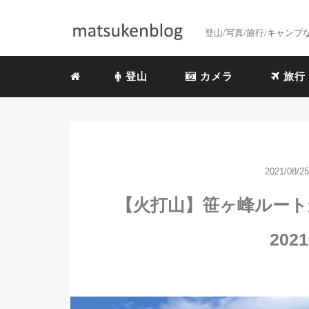
登山/写真/旅行/キャン
登山
カメラ
旅行
2021/08/25
【火打山】笹ヶ峰ルート
202